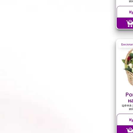
и
К
Бесплат
Ро
н
цена
и
К