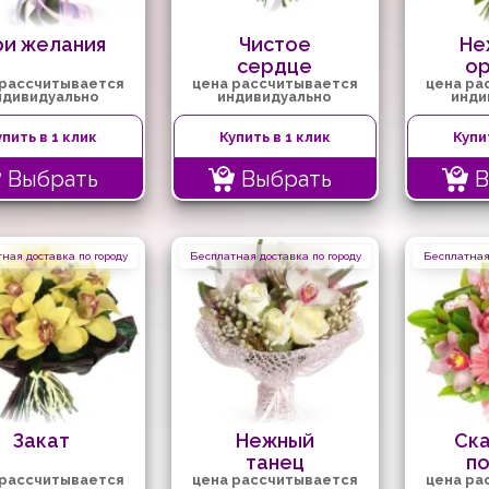
ри желания
Чистое
Не
сердце
о
 рассчитывается
цена рассчитывается
цена ра
ндивидуально
индивидуально
инди
упить в 1 клик
Купить в 1 клик
Купи
Выбрать
Выбрать
В
ная доставка по городу
Бесплатная доставка по городу
Бесплатная 
Закат
Нежный
Ск
танец
п
 рассчитывается
цена рассчитывается
цена ра
о