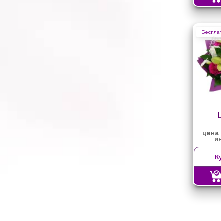
Бесплат
цена
и
К