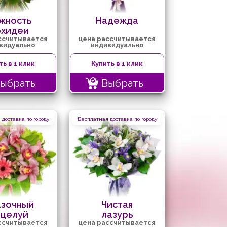
жность
Надежда
рхидеи
ссчитывается
цена рассчитывается
видуально
индивидуально
ть в 1 клик
Купить в 1 клик
ыбрать
Выбрать
доставка по городу
Бесплатная доставка по городу
азочный
Чистая
оцелуй
лазурь
ссчитывается
цена рассчитывается
рхидеи