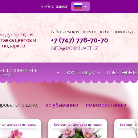
Выбор языка:
Работаем круглосуточно без выходных
ждународная
+7 (747) 778-70-70
тавка цветов и
подарков
INFO@WOWBUKET.KZ
ЕТЫ И КОМНАТНЫЕ
КОМПОЗИЦИИ
СЪЕДОБНЫЕ К
ТЕНИЯ
ровать по цене:
по убыванию
по возрастанию
ная доставка по городу
Бесплатная доставка по городу
Бесплатная 