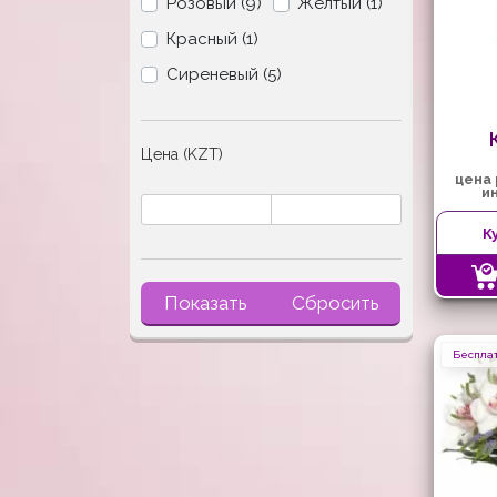
Розовый (9)
Желтый (1)
Красный (1)
Сиреневый (5)
Цена (KZT)
цена
и
К
Показать
Сбросить
Бесплат