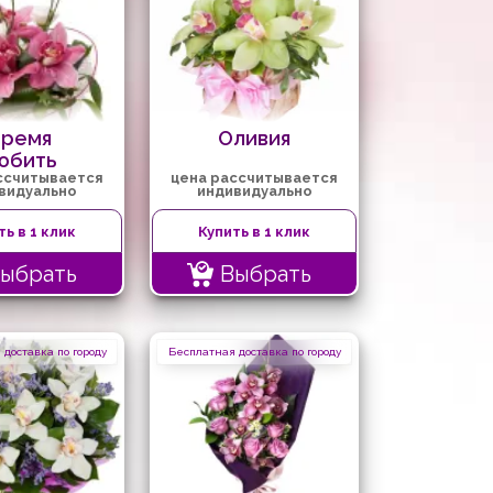
Время
Оливия
юбить
ссчитывается
цена рассчитывается
видуально
индивидуально
ть в 1 клик
Купить в 1 клик
ыбрать
Выбрать
доставка по городу
Бесплатная доставка по городу