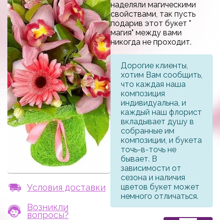
наделяли магическими
свойствами, так пусть
подарив этот букет "
магия" между вами
никогда не проходит.
Дорогие клиенты,
хотим Вам сообщить,
что каждая наша
композиция
индивидуальна, и
каждый наш флорист
вкладывает душу в
собранные им
композиции, и букета
точь-в-точь не
бывает. В
зависимости от
сезона и наличия
Условия доставки
цветов букет может
немного отличаться.
Возникли
вопросы?