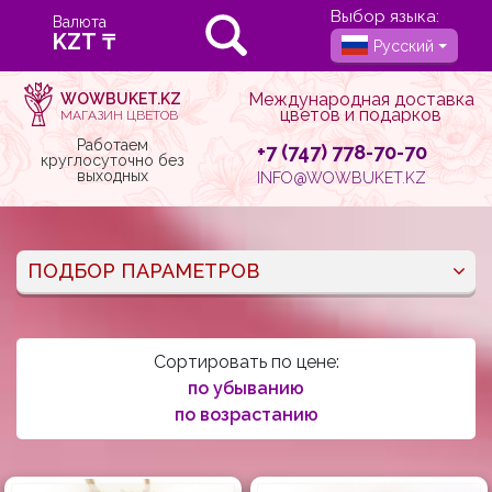
Выбор языка:
Валюта
Русский
Международная доставка
WOWBUKET.KZ
цветов и подарков
МАГАЗИН ЦВЕТОВ
Работаем
+7 (747) 778-70-70
круглосуточно без
выходных
INFO@WOWBUKET.KZ
ПОДБОР ПАРАМЕТРОВ
Сортировать по цене:
по убыванию
по возрастанию