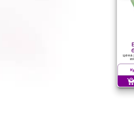
цена
и
К