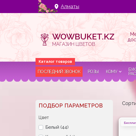
Алматы
Ме
WOWBUKET.KZ
дос
МАГАЗИН ЦВЕТОВ
БУК
ПОСЛЕДНИЙ ЗВОНОК
РОЗЫ
КОМУ
РАС
Сорти
ПОДБОР ПАРАМЕТРОВ
Цвет
Бесплат
Белый (44)