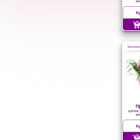
и
К
Бесплат
п
цена
и
К