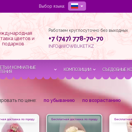
Выбор языка:
Работаем круглосуточно без выходных
ждународная
+7 (747) 778-70-70
тавка цветов и
подарков
INFO@WOWBUKET.KZ
ЕТЫ И КОМНАТНЫЕ
КОМПОЗИЦИИ
СЪЕДОБНЫЕ К
ТЕНИЯ
ровать по цене:
по убыванию
по возрастанию
ная доставка по городу
Бесплатная доставка по городу
Бесплатная 