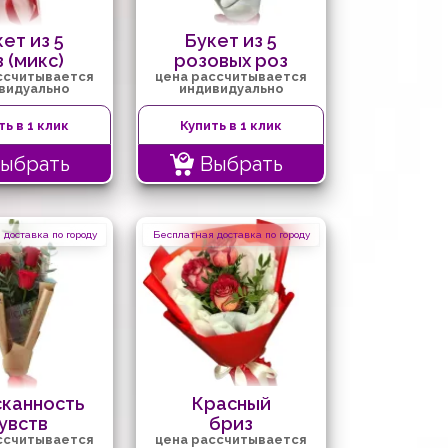
ет из 5
Букет из 5
 (микс)
розовых роз
ссчитывается
цена рассчитывается
видуально
индивидуально
ть в 1 клик
Купить в 1 клик
ыбрать
Выбрать
доставка по городу
Бесплатная доставка по городу
канность
Красный
увств
бриз
ссчитывается
цена рассчитывается