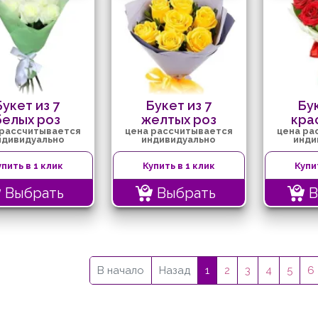
Букет из 7
Букет из 7
Бук
белых роз
желтых роз
кра
 рассчитывается
цена рассчитывается
цена ра
ндивидуально
индивидуально
инди
упить в 1 клик
Купить в 1 клик
Купи
Выбрать
Выбрать
В
В начало
Назад
1
2
3
4
5
6