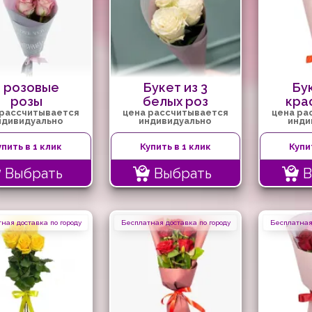
3 розовые
Букет из 3
Бук
розы
белых роз
кра
 рассчитывается
цена рассчитывается
цена ра
ндивидуально
индивидуально
инди
упить в 1 клик
Купить в 1 клик
Купи
Выбрать
Выбрать
В
ная доставка по городу
Бесплатная доставка по городу
Бесплатная 