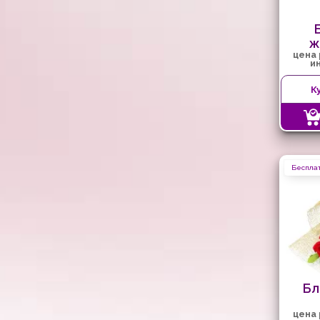
ж
цена
и
К
Бесплат
Бл
цена