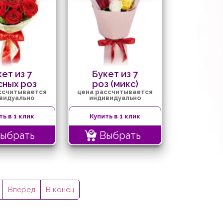
ет из 7
Букет из 7
сных роз
роз (микс)
ссчитывается
цена рассчитывается
видуально
индивидуально
ть в 1 клик
Купить в 1 клик
ыбрать
Выбрать
Вперед
В конец