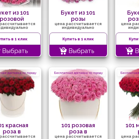
укет из 101
Букет из 101
Буке
розовой
розы
роз
 рассчитывается
цена рассчитывается
цена ра
розы
ндивидуально
индивидуально
инди
упить в 1 клик
Купить в 1 клик
Купи
Выбрать
Выбрать
В
ная доставка по городу
Бесплатная доставка по городу
Бесплатная 
01 красная
101 розовая
101 
роза в
роза в
 рассчитывается
цена рассчитывается
цена ра
коробке
коробке