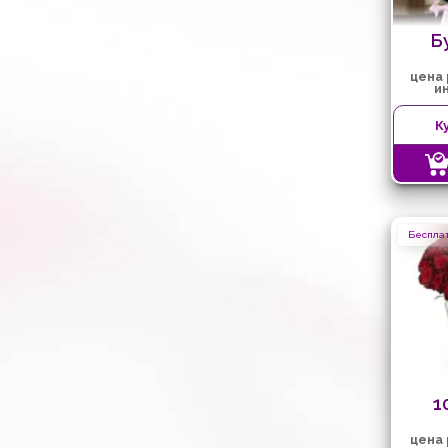
Б
цена
и
К
Бесплат
1
цена