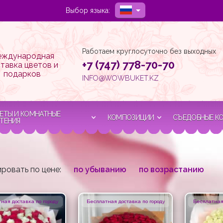
Выбор языка:
Работаем круглосуточно без выходных
ждународная
+7 (747) 778-70-70
тавка цветов и
подарков
INFO@WOWBUKET.KZ
ЕТЫ И КОМНАТНЫЕ
КОМПОЗИЦИИ
СЪЕДОБНЫЕ К
ТЕНИЯ
ровать по цене:
по убыванию
по возрастанию
ная доставка по городу
Бесплатная доставка по городу
Бесплатная 