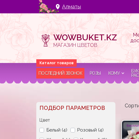
Алматы
Ме
WOWBUKET.KZ
дос
МАГАЗИН ЦВЕТОВ
БУК
ПОСЛЕДНИЙ ЗВОНОК
РОЗЫ
КОМУ
РАС
Сорти
ПОДБОР ПАРАМЕТРОВ
Цвет
Бесплат
Белый (4)
Розовый (4)