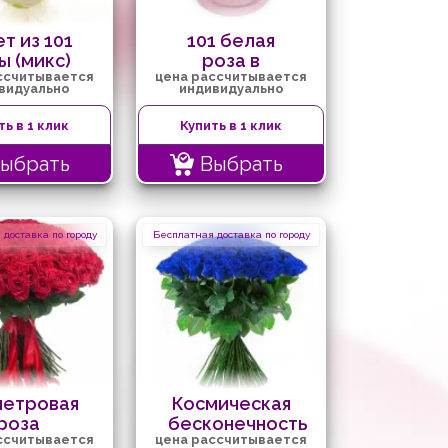
т из 101
101 белая
ы (микс)
роза в
ссчитывается
цена рассчитывается
коробке
видуально
индивидуально
ть в 1 клик
Купить в 1 клик
ыбрать
Выбрать
доставка по городу
Бесплатная доставка по городу
метровая
Космическая
роза
бесконечность
ссчитывается
цена рассчитывается
(101 роза)