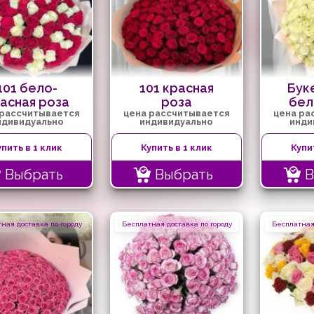
101 бело-
101 красная
Буке
асная роза
роза
бел
 рассчитывается
цена рассчитывается
цена ра
ндивидуально
индивидуально
инди
упить в 1 клик
Купить в 1 клик
Купи
Выбрать
Выбрать
В
ная доставка по городу
Бесплатная доставка по городу
Бесплатная 