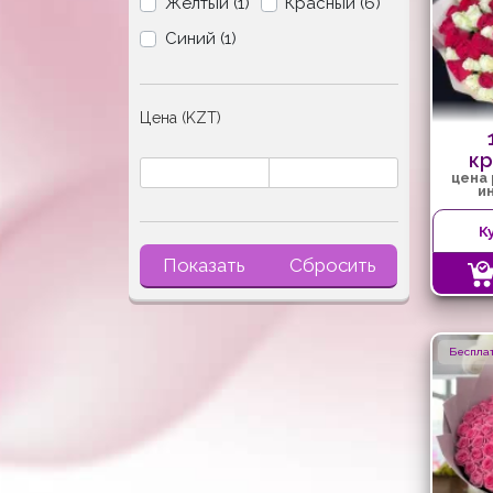
Желтый (1)
Красный (6)
Синий (1)
Цена (KZT)
кр
цена
и
К
Показать
Сбросить
Бесплат