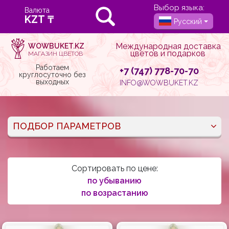
Выбор языка:
Валюта
Русский
Международная доставка
WOWBUKET.KZ
цветов и подарков
МАГАЗИН ЦВЕТОВ
Работаем
+7 (747) 778-70-70
круглосуточно без
выходных
INFO@WOWBUKET.KZ
ПОДБОР ПАРАМЕТРОВ
Сортировать по цене:
по убыванию
по возрастанию