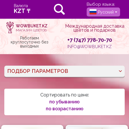
Выбор языка:
Валюта
Русский
Международная доставка
WOWBUKET.KZ
цветов и подарков
МАГАЗИН ЦВЕТОВ
Работаем
+7 (747) 778-70-70
круглосуточно без
выходных
INFO@WOWBUKET.KZ
ПОДБОР ПАРАМЕТРОВ
Сортировать по цене:
по убыванию
по возрастанию