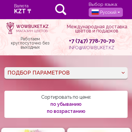
Выбор языка:
Валюта
Русский
Международная доставка
WOWBUKET.KZ
цветов и подарков
МАГАЗИН ЦВЕТОВ
Работаем
+7 (747) 778-70-70
круглосуточно без
выходных
INFO@WOWBUKET.KZ
ПОДБОР ПАРАМЕТРОВ
Сортировать по цене:
по убыванию
по возрастанию