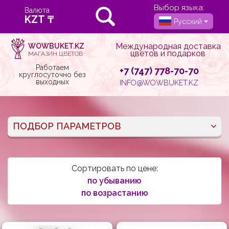
Выбор языка:
Валюта
Русский
Международная доставка
WOWBUKET.KZ
цветов и подарков
МАГАЗИН ЦВЕТОВ
Работаем
+7 (747) 778-70-70
круглосуточно без
выходных
INFO@WOWBUKET.KZ
ПОДБОР ПАРАМЕТРОВ
Сортировать по цене:
по убыванию
по возрастанию