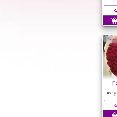
и
К
Бесплат
П
цена
и
К