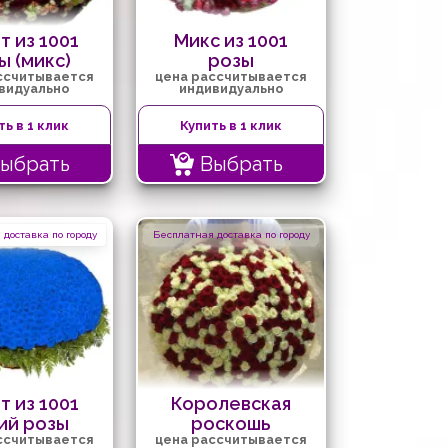
т из 1001
Микс из 1001
ы (микс)
розы
ссчитывается
цена рассчитывается
видуально
индивидуально
ть в 1 клик
Купить в 1 клик
ыбрать
Выбрать
доставка по городу
Бесплатная доставка по городу
т из 1001
Королевская
ий розы
роскошь
ссчитывается
цена рассчитывается