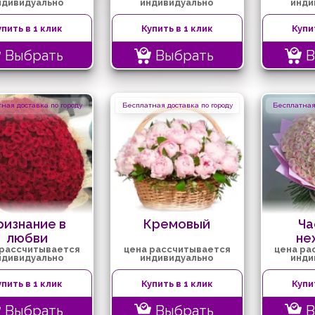
ндивидуально
индивидуально
инди
упить в 1 клик
Купить в 1 клик
Купи
Выбрать
Выбрать
В
ная доставка по городу
Бесплатная доставка по городу
Бесплатная 
ризнание в
Кремовый
Ча
любви
не
 рассчитывается
цена рассчитывается
цена ра
ндивидуально
индивидуально
инди
упить в 1 клик
Купить в 1 клик
Купи
Выбрать
Выбрать
В