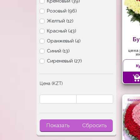
Кремовый (39)
Розовый (96)
Желтый (12)
Красный (43)
Бу
Оранжевый (4)
Синий (13)
цена
и
Сиреневый (27)
К
Цена (KZT)
Бесплат
Показать
Сбросить