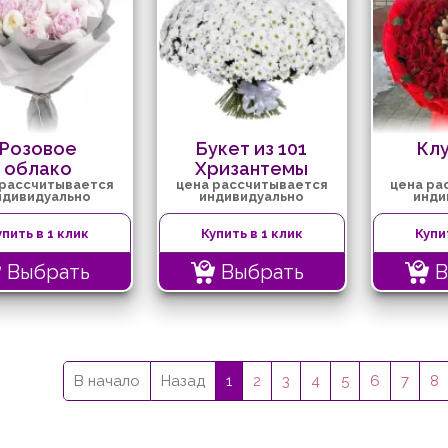
Розовое
Букет из 101
Кл
облако
Хризантемы
 рассчитывается
цена рассчитывается
цена ра
ндивидуально
индивидуально
инди
упить в 1 клик
Купить в 1 клик
Купи
Выбрать
Выбрать
В
В начало
Назад
1
2
3
4
5
6
7
8