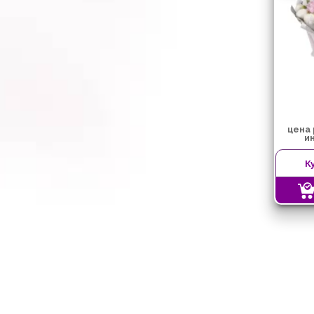
цена
и
К