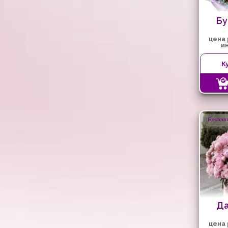
Бу
цена
и
К
Бесплат
Да
цена