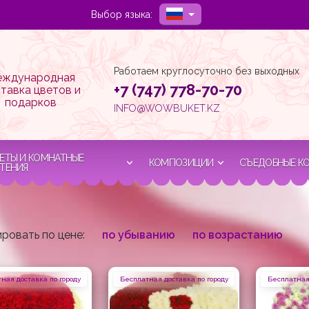
Выбор языка:
Работаем круглосуточно без выходных
ждународная
+7 (747) 778-70-70
тавка цветов и
подарков
INFO@WOWBUKET.KZ
ЕТЫ И КОМНАТНЫЕ
КОМПОЗИЦИИ
СЪЕДОБНЫЕ К
ТЕНИЯ
ровать по цене:
по убыванию
по возрастанию
ная доставка по городу
Бесплатная доставка по городу
Бесплатная 