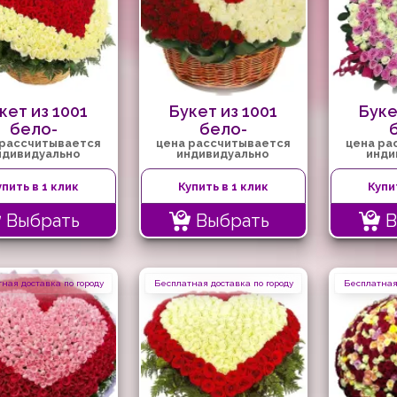
кет из 1001
Букет из 1001
Буке
бело-
бело-
 рассчитывается
цена рассчитывается
цена ра
красного
красной розы
р
ндивидуально
индивидуально
инди
сердца
упить в 1 клик
Купить в 1 клик
Купи
Выбрать
Выбрать
В
ная доставка по городу
Бесплатная доставка по городу
Бесплатная 