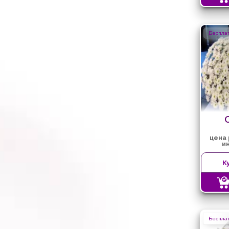
Бесплат
цена
и
К
Бесплат