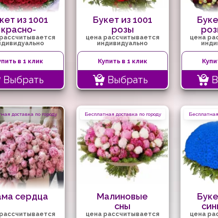
кет из 1001
Букет из 1001
Буке
красно-
розы
роз
 рассчитывается
цена рассчитывается
цена ра
розовой
ндивидуально
индивидуально
инди
розы
упить в 1 клик
Купить в 1 клик
Купи
Выбрать
Выбрать
В
ная доставка по городу
Бесплатная доставка по городу
Бесплатная 
ма сердца
Малиновые
Буке
сны
син
 рассчитывается
цена рассчитывается
цена ра