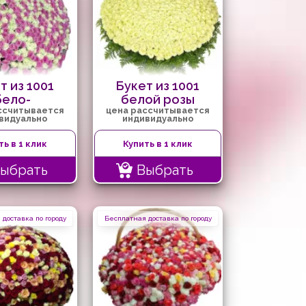
т из 1001
Букет из 1001
бело-
белой розы
ссчитывается
цена рассчитывается
озовой
видуально
индивидуально
розы
ть в 1 клик
Купить в 1 клик
ыбрать
Выбрать
доставка по городу
Бесплатная доставка по городу