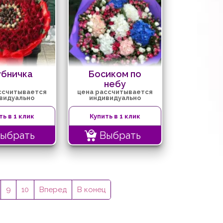
убничка
Босиком по
небу
ссчитывается
цена рассчитывается
видуально
индивидуально
ть в 1 клик
Купить в 1 клик
ыбрать
Выбрать
9
10
Вперед
В конец