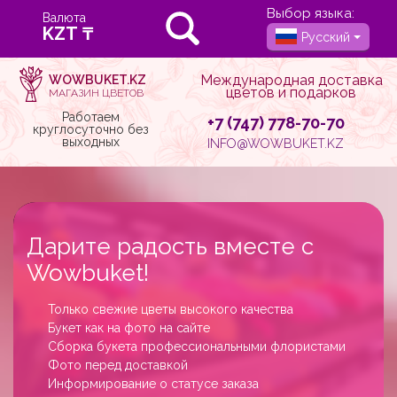
Выбор языка:
Валюта
Русский
Международная доставка
WOWBUKET.KZ
цветов и подарков
МАГАЗИН ЦВЕТОВ
Работаем
+7 (747) 778-70-70
круглосуточно без
выходных
INFO@WOWBUKET.KZ
Дарите радость вместе с
Wowbuket!
Только свежие цветы высокого качества
Букет как на фото на сайте
Сборка букета профессиональными флористами
Фото перед доставкой
Информирование о статусе заказа