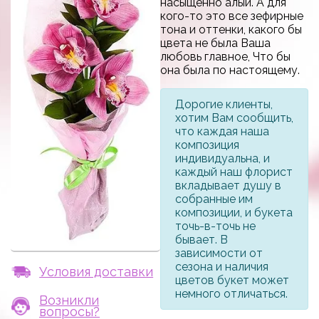
насыщенно алый. А для
кого-то это все зефирные
тона и оттенки, какого бы
цвета не была Ваша
любовь главное, Что бы
она была по настоящему.
Дорогие клиенты,
хотим Вам сообщить,
что каждая наша
композиция
индивидуальна, и
каждый наш флорист
вкладывает душу в
собранные им
композиции, и букета
точь-в-точь не
бывает. В
зависимости от
сезона и наличия
Условия доставки
цветов букет может
немного отличаться.
Возникли
вопросы?