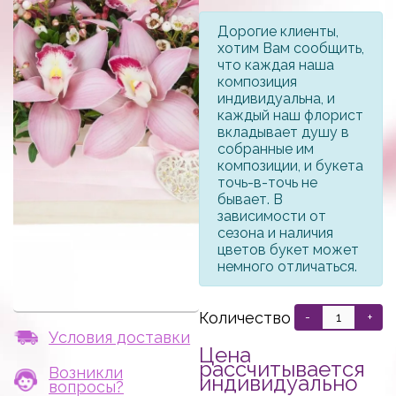
Дорогие клиенты,
хотим Вам сообщить,
что каждая наша
композиция
индивидуальна, и
каждый наш флорист
вкладывает душу в
собранные им
композиции, и букета
точь-в-точь не
бывает. В
зависимости от
сезона и наличия
цветов букет может
немного отличаться.
Количество
-
+
Условия доставки
Цена
рассчитывается
Возникли
индивидуально
вопросы?