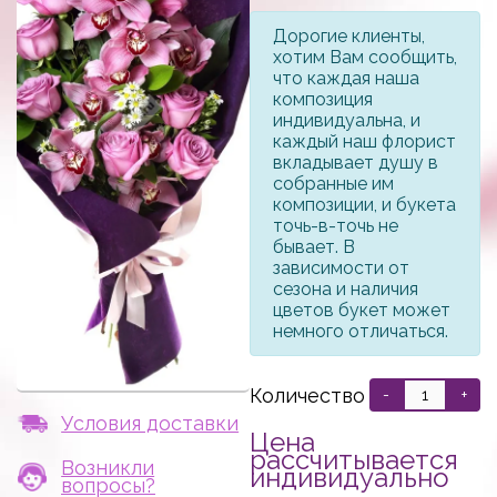
Дорогие клиенты,
хотим Вам сообщить,
что каждая наша
композиция
индивидуальна, и
каждый наш флорист
вкладывает душу в
собранные им
композиции, и букета
точь-в-точь не
бывает. В
зависимости от
сезона и наличия
цветов букет может
немного отличаться.
Количество
-
+
Условия доставки
Цена
рассчитывается
Возникли
индивидуально
вопросы?