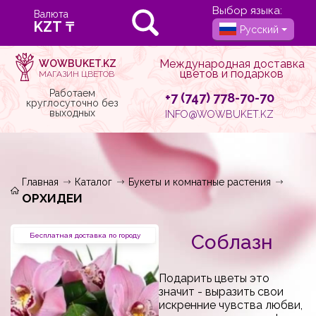
Выбор языка:
Валюта
Русский
Международная доставка
WOWBUKET.KZ
цветов и подарков
МАГАЗИН ЦВЕТОВ
Работаем
+7 (747) 778-70-70
круглосуточно без
выходных
INFO@WOWBUKET.KZ
Главная
Каталог
Букеты и комнатные растения
ОРХИДЕИ
Соблазн
Бесплатная доставка по городу
Подарить цветы это
значит - выразить свои
искренние чувства любви,