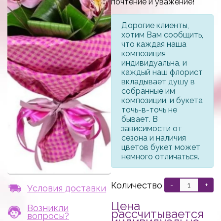
почтение и уважение!
Дорогие клиенты,
хотим Вам сообщить,
что каждая наша
композиция
индивидуальна, и
каждый наш флорист
вкладывает душу в
собранные им
композиции, и букета
точь-в-точь не
бывает. В
зависимости от
сезона и наличия
цветов букет может
немного отличаться.
Количество
-
+
Условия доставки
Цена
Возникли
рассчитывается
вопросы?