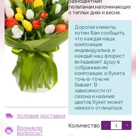
разноцветным
тюльпанам,напоминающих
о теплых днях и весне.
Дорогие клиенты,
хотим Вам сообщить,
что каждая наша
композиция
индивидуальна, и
каждый наш флорист
вкладывает душу в
собранные им
композиции, и букета
точь-в-точь не
бывает. В
зависимости от
сезона и наличия
цветов букет может
немного отличаться.
Условия доставки
Количество
-
+
Возникли
вопросы?