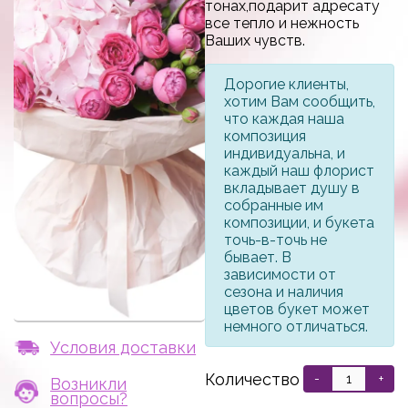
тонах,подарит адресату
все тепло и нежность
Ваших чувств.
Дорогие клиенты,
хотим Вам сообщить,
что каждая наша
композиция
индивидуальна, и
каждый наш флорист
вкладывает душу в
собранные им
композиции, и букета
точь-в-точь не
бывает. В
зависимости от
сезона и наличия
цветов букет может
немного отличаться.
Условия доставки
Количество
-
+
Возникли
вопросы?