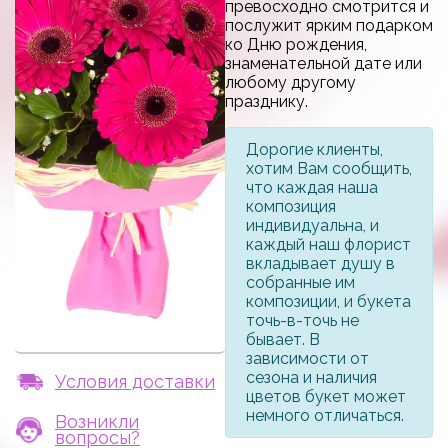
превосходно смотрится и
послужит ярким подарком
ко Дню рождения,
знаменательной дате или
любому другому
празднику.
Дорогие клиенты,
хотим Вам сообщить,
что каждая наша
композиция
индивидуальна, и
каждый наш флорист
вкладывает душу в
собранные им
композиции, и букета
точь-в-точь не
бывает. В
зависимости от
сезона и наличия
Условия доставки
цветов букет может
немного отличаться.
Возникли
вопросы?