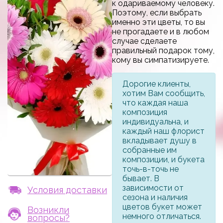
к одариваемому человеку.
Поэтому, если выбрать
именно эти цветы, то вы
не прогадаете и в любом
случае сделаете
правильный подарок тому,
кому вы симпатизируете.
Дорогие клиенты,
хотим Вам сообщить,
что каждая наша
композиция
индивидуальна, и
каждый наш флорист
вкладывает душу в
собранные им
композиции, и букета
точь-в-точь не
бывает. В
зависимости от
Условия доставки
сезона и наличия
цветов букет может
Возникли
немного отличаться.
вопросы?