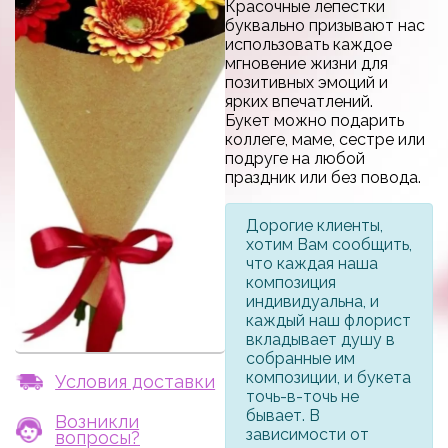
Красочные лепестки
буквально призывают нас
использовать каждое
мгновение жизни для
позитивных эмоций и
ярких впечатлений.
Букет можно подарить
коллеге, маме, сестре или
подруге на любой
праздник или без повода.
Дорогие клиенты,
хотим Вам сообщить,
что каждая наша
композиция
индивидуальна, и
каждый наш флорист
вкладывает душу в
собранные им
композиции, и букета
Условия доставки
точь-в-точь не
бывает. В
Возникли
зависимости от
вопросы?