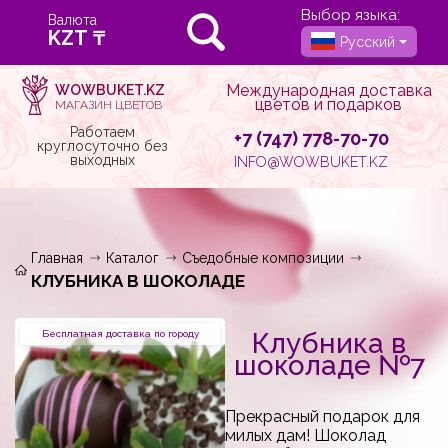
Выбор языка:
Валюта
Русский
Международная доставка
WOWBUKET.KZ
цветов и подарков
МАГАЗИН ЦВЕТОВ
Работаем
+7 (747) 778-70-70
круглосуточно без
выходных
INFO@WOWBUKET.KZ
Главная
Каталог
Съедобные композиции
КЛУБНИКА В ШОКОЛАДЕ
Клубника в
Бесплатная доставка по городу
шоколаде №7
Прекрасный подарок для
милых дам! Шоколад