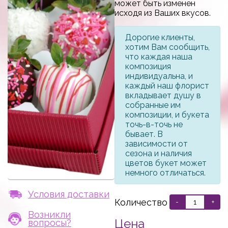
может быть изменен
исходя из Ваших вкусов.
Дорогие клиенты,
хотим Вам сообщить,
что каждая наша
композиция
индивидуальна, и
каждый наш флорист
вкладывает душу в
собранные им
композиции, и букета
точь-в-точь не
бывает. В
зависимости от
сезона и наличия
цветов букет может
немного отличаться.
Условия доставки
Количество
-
+
Возникли
Цена
вопросы?