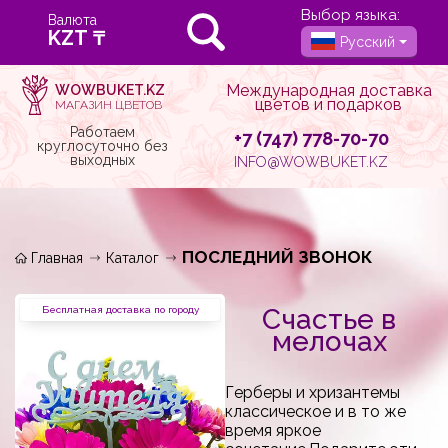
Выбор языка:
Валюта
Русский
Международная доставка
WOWBUKET.KZ
цветов и подарков
МАГАЗИН ЦВЕТОВ
Работаем
+7 (747) 778-70-70
круглосуточно без
выходных
INFO@WOWBUKET.KZ
ПОСЛЕДНИЙ ЗВОНОК
Главная
Каталог
Счастье в
Бесплатная доставка по городу
мелочах
Герберы и хризантемы
классическое и в то же
время яркое