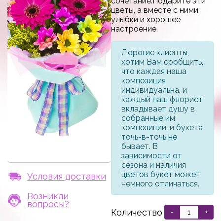
сочетание.Подарите эти
цветы, а вместе с ними
улыбки и хорошее
настроение.
Дорогие клиенты,
хотим Вам сообщить,
что каждая наша
композиция
индивидуальна, и
каждый наш флорист
вкладывает душу в
собранные им
композиции, и букета
точь-в-точь не
бывает. В
зависимости от
сезона и наличия
цветов букет может
Условия доставки
немного отличаться.
Возникли
вопросы?
Количество
-
+