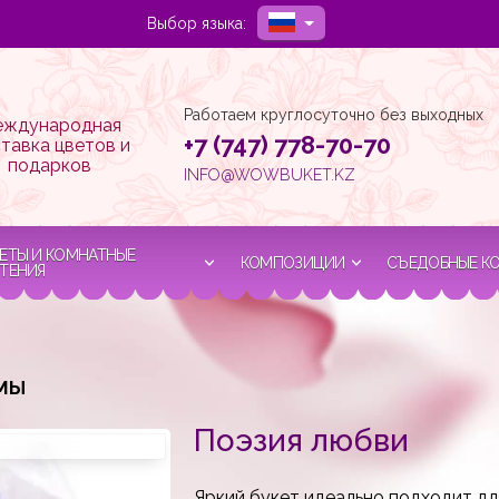
Выбор языка:
Работаем круглосуточно без выходных
ждународная
+7 (747) 778-70-70
тавка цветов и
подарков
INFO@WOWBUKET.KZ
ЕТЫ И КОМНАТНЫЕ
КОМПОЗИЦИИ
СЪЕДОБНЫЕ К
ТЕНИЯ
МЫ
Поэзия любви
Яркий букет идеально подходит д