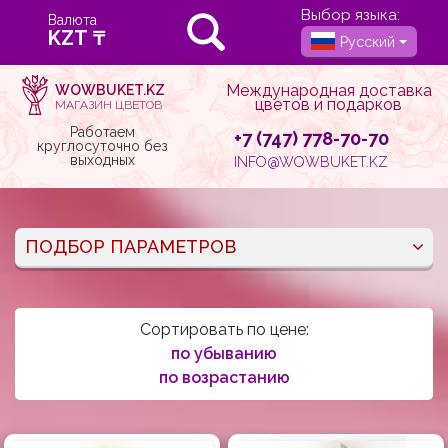
Выбор языка:
Валюта
Русский
Международная доставка
WOWBUKET.KZ
цветов и подарков
МАГАЗИН ЦВЕТОВ
Работаем
+7 (747) 778-70-70
круглосуточно без
выходных
INFO@WOWBUKET.KZ
ПОДБОР ПАРАМЕТРОВ
Сортировать по цене:
по убыванию
по возрастанию