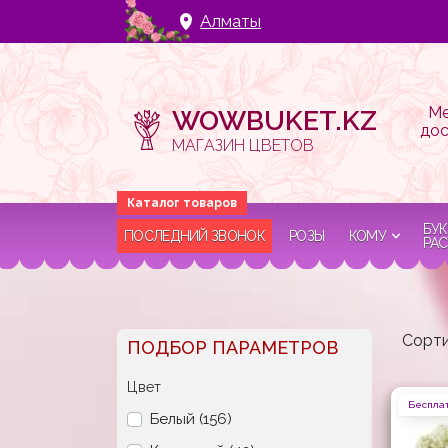
Алматы
Ме
WOWBUKET.KZ
дос
МАГАЗИН ЦВЕТОВ
БУК
ПОСЛЕДНИЙ ЗВОНОК
РОЗЫ
КОМУ
РАС
Сорти
ПОДБОР ПАРАМЕТРОВ
Цвет
Бесплат
Белый (156)