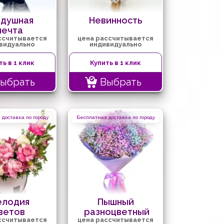
здушная
Невинность
мечта
ссчитывается
цена рассчитывается
видуально
индивидуально
ть в 1 клик
Купить в 1 клик
ыбрать
Выбрать
доставка по городу
Бесплатная доставка по городу
лодия
Пышный
ветов
разноцветный
ссчитывается
цена рассчитывается
бал