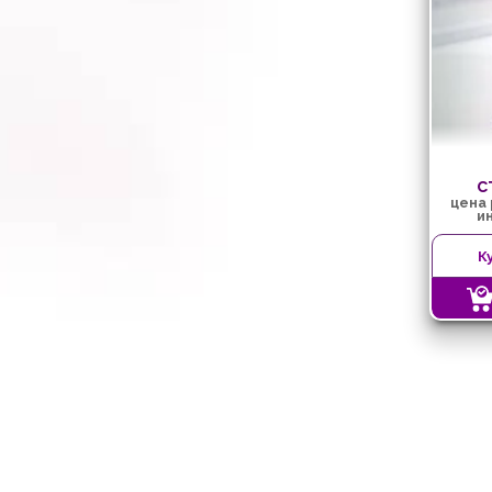
с
цена
и
К