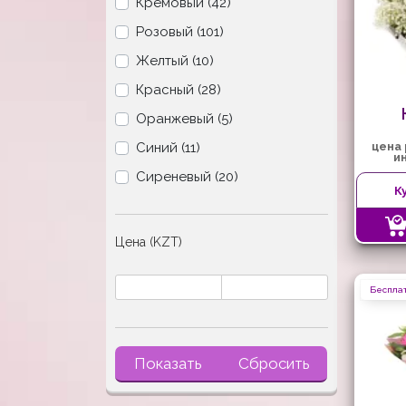
Кремовый (42)
Розовый (101)
Желтый (10)
Красный (28)
Оранжевый (5)
Синий (11)
цена
и
Сиреневый (20)
К
Цена (KZT)
Бесплат
Показать
Сбросить