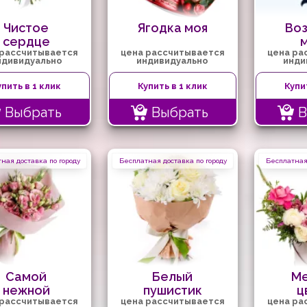
Чистое
Ягодка моя
Во
сердце
 рассчитывается
цена рассчитывается
цена ра
ндивидуально
индивидуально
инди
упить в 1 клик
Купить в 1 клик
Купи
Выбрать
Выбрать
В
ная доставка по городу
Бесплатная доставка по городу
Бесплатная 
Самой
Белый
Ме
нежной
пушистик
ц
 рассчитывается
цена рассчитывается
цена ра