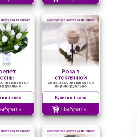
доставка по городу
Бесплатная доставка по городу
репет
Роза в
весны
стеклянной
ссчитывается
цена рассчитывается
колбе
видуально
индивидуально
(белая)
ть в 1 клик
Купить в 1 клик
ыбрать
Выбрать
доставка по городу
Бесплатная доставка по городу