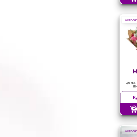
Бесплат
М
цена
и
К
Бесплат