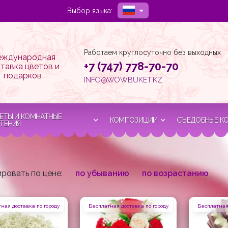
Выбор языка:
Работаем круглосуточно без выходных
ждународная
+7 (747) 778-70-70
тавка цветов и
подарков
INFO@WOWBUKET.KZ
ЕТЫ И КОМНАТНЫЕ
КОМПОЗИЦИИ
СЪЕДОБНЫЕ К
ТЕНИЯ
ровать по цене:
по убыванию
по возрастанию
ная доставка по городу
Бесплатная доставка по городу
Бесплатная 