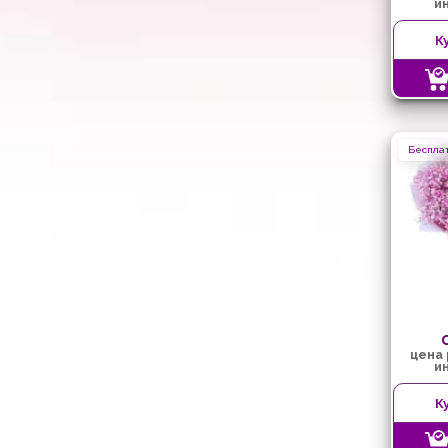
и
К
Бесплат
цена
и
К