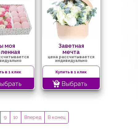
ы моя
Заветная
еленная
мечта
ссчитывается
цена рассчитывается
видуально
индивидуально
ть в 1 клик
Купить в 1 клик
ыбрать
Выбрать
9
10
Вперед
В конец