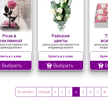
Роза в
Райские
Т
теклянной
цветы
вс
 рассчитывается
цена рассчитывается
цена ра
колбе
ндивидуально
индивидуально
инди
(розовая)
упить в 1 клик
Купить в 1 клик
Купи
Выбрать
Выбрать
В
В начало
Назад
1
2
3
4
5
6
7
8