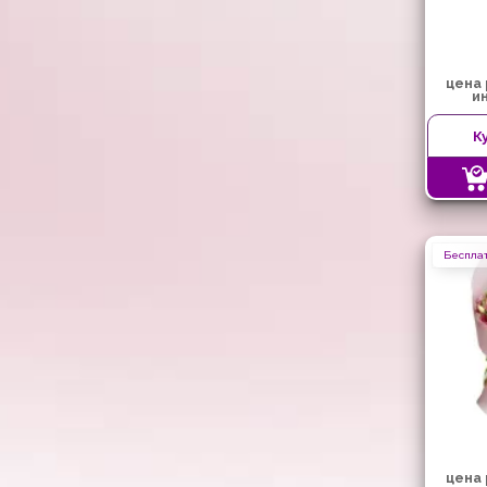
цена
и
К
Бесплат
цена