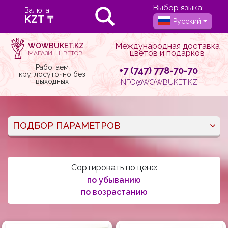
Выбор языка:
Валюта
Русский
Международная доставка
WOWBUKET.KZ
цветов и подарков
МАГАЗИН ЦВЕТОВ
Работаем
+7 (747) 778-70-70
круглосуточно без
выходных
INFO@WOWBUKET.KZ
ПОДБОР ПАРАМЕТРОВ
Сортировать по цене:
по убыванию
по возрастанию